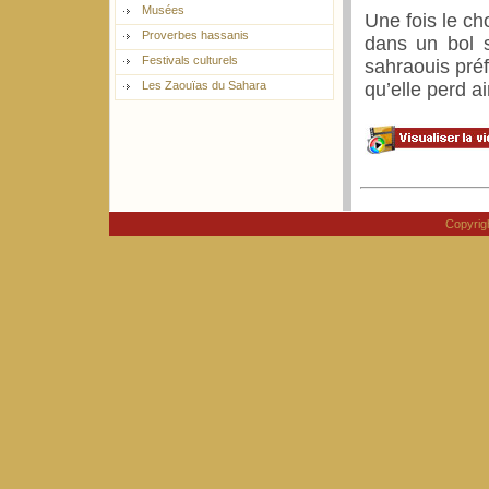
Musées
Une fois le ch
Proverbes hassanis
dans un bol s
Festivals culturels
sahraouis préf
qu’elle perd a
Les Zaouïas du Sahara
Copyri