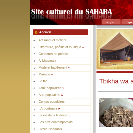
Accueil
Artisanat et métiers
Littérature, poésie et musique
Concours de poésie
Al khayma
Mode et habillement
Mariage
Tbikha wa 
Le thé
Jeux populaires
Arts populaires
Contes populaires
Art culinaire
La vie dans le désert
Les arts contemporains
Livres Hassanis