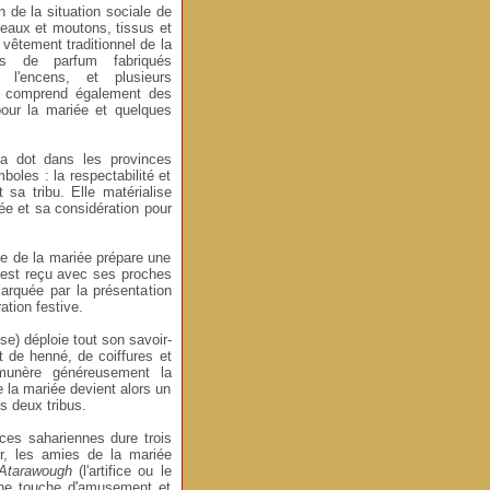
 de la situation sociale de
eaux et moutons, tissus et
vêtement traditionnel de la
les de parfum fabriqués
 l'encens, et plusieurs
t comprend également des
our la mariée et quelques
la dot dans les provinces
boles : la respectabilité et
 sa tribu. Elle matérialise
née et sa considération pour
lle de la mariée prépare une
é est reçu avec ses proches
arquée par la présentation
tion festive.
se) déploie tout son savoir-
t de henné, de coiffures et
munère généreusement la
e la mariée devient alors un
s deux tribus.
ces sahariennes dure trois
r, les amies de la mariée
Atarawough
(l'artifice ou le
 une touche d'amusement et