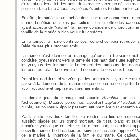
d'excitation. En effet, les amis de la mariée lance un défi au mari d'
pour cela faire face à tous les pièges éventuels tendus par les am
En effet, la mariée reste cachée dans une tente appartenant à une
mariée bénéficie de soins particuliers : on lui offre des cadeau
ayant accepté de "cacher" la mariée considère ce choix comme 
famille de la mariée a bien voulur
lui conférer.
Entre temps, le marié continue ses recherches pour retrouver
l'aide de ses plus proches amis.
La mariée n'est donnée en mariage qu'après la troisième nuit
conduite joyeusement vers la tente de son mari dans une euphor
les youyous des femmes, le battement des tambours, les chan
les poèmes fêtant la bravoure et la générosité des deux tribus.
Parmi les traditions observées par les sahraouis, il y a celle qui
passe à la demeure de la mariée et que celle-ci ne doit quitter l
avoir accouché et bâptisé son premier enfant.
Le dernier jour du mariage est appelé
Ahashlaf
, ce qui s
l'achèvement). D'autres personnes l'appellent
Laylat Al Jaddah
nuit-là, les nouveaux époux passent leur première nuit ensemble 
Par la suite, les deux familles se rendent au lieu de résidenc
aussitôt placée sur un grand morceau de tissu blanc et surle
manière symbolique de refuser. La même nuit, un cadeau ap
nouvelle mariée. Ledit cadeau est suivi par une autre appelé
Al f
de la mariée à l'intention de la famille du marié. Ce cadeau
biens ayant été offerts au marié à l'occasion de la présentation de