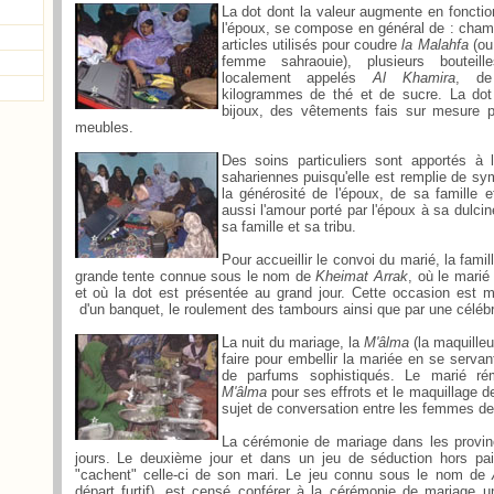
La dot dont la valeur augmente en fonction
l'époux, se compose en général de : cham
articles utilisés pour coudre
la Malahfa
(ou 
femme sahraouie), plusieurs bouteil
localement appelés
Al Khamira
, de
kilogrammes de thé et de sucre. La do
bijoux, des vêtements fais sur mesure p
meubles.
Des soins particuliers sont apportés à 
sahariennes puisqu'elle est remplie de sym
la générosité de l'époux, de sa famille et
aussi l'amour porté par l'époux à sa dulci
sa famille et sa tribu.
Pour accueillir le convoi du marié, la fami
grande tente connue sous le nom de
Kheimat Arrak
, où le mari
et où la dot est présentée au grand jour. Cette occasion est m
d'un banquet, le roulement des tambours ainsi que par une célébra
La nuit du mariage, la
M'âlma
(la maquilleu
faire pour embellir la mariée en se servan
de parfums sophistiqués. Le marié ré
M'âlma
pour ses effrots et le maquillage d
sujet de conversation entre les femmes de
La cérémonie de mariage dans les provin
jours. Le deuxième jour et dans un jeu de séduction hors pai
"cachent" celle-ci de son mari. Le jeu connu sous le nom de
départ furtif), est censé conférer à la cérémonie de mariage