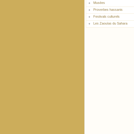
Musées
Proverbes hassanis
Festivals culturels
Les Zaouïas du Sahara