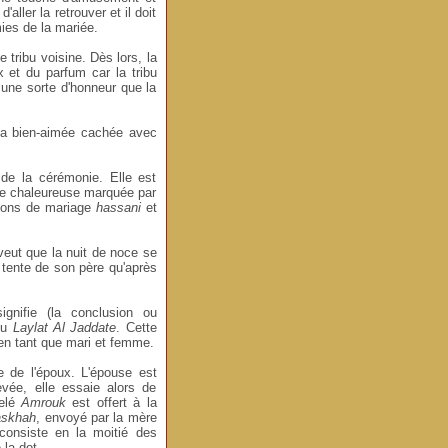
aller la retrouver et il doit
ies de la mariée.
 tribu voisine. Dès lors, la
x et du parfum car la tribu
une sorte d'honneur que la
 sa bien-aimée cachée avec
 de la cérémonie. Elle est
ie chaleureuse marquée par
sons de mariage
hassani
et
 veut que la nuit de noce se
a tente de son père qu'après
ignifie (la conclusion ou
ou
Laylat Al Jaddate
. Cette
en tant que mari et femme.
e de l'époux. L'épouse est
vée, elle essaie alors de
pelé
Amrouk
est offert à la
askhah
, envoyé par la mère
 consiste en la moitié des
 la dot.