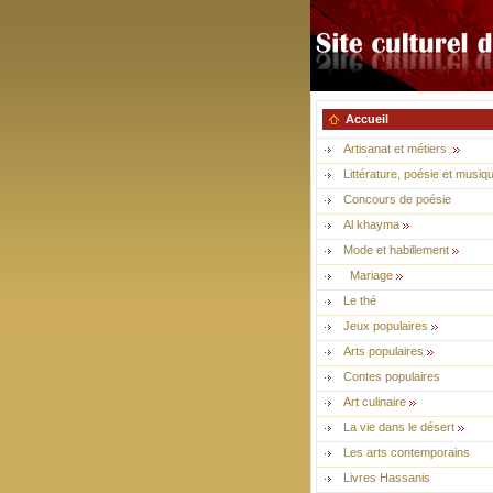
Accueil
Artisanat et métiers
Littérature, poésie et musiq
Concours de poésie
Al khayma
Mode et habillement
Mariage
Le thé
Jeux populaires
Arts populaires
Contes populaires
Art culinaire
La vie dans le désert
Les arts contemporains
Livres Hassanis