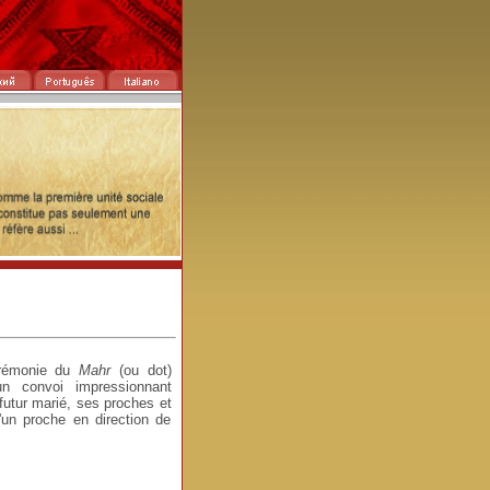
érémonie du
Mahr
(ou dot)
un convoi impressionnant
utur marié, ses proches et
'un proche en direction de