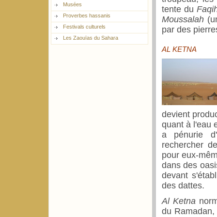
Musées
tente du
Faqi
Proverbes hassanis
Moussalah
(un
Festivals culturels
par des pierre
Les Zaouïas du Sahara
AL KETNA
devient produc
quant à l'eau 
a pénurie d'
rechercher de
pour eux-mêmes
dans des oasi
devant s'établ
des dattes.
Al Ketna
norma
du Ramadan, e