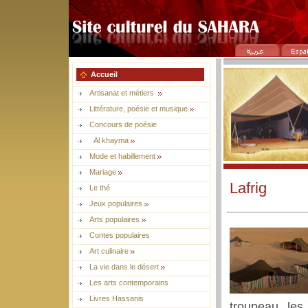
Accueil
Artisanat et métiers
Littérature, poésie et musique
Concours de poésie
Al khayma
Mode et habillement
Mariage
Lafrig
Le thé
Jeux populaires
Arts populaires
Contes populaires
Art culinaire
La vie dans le désert
Les arts contemporains
Livres Hassanis
troupeau, les