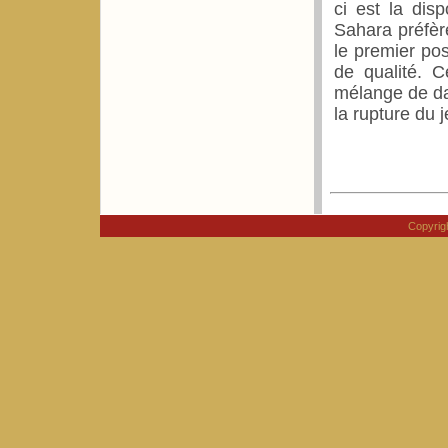
ci est la disp
Sahara préfère
le premier po
de qualité. C
mélange de da
la rupture du j
Copyri