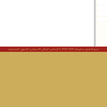
جميع الحقوق محفوظة 2006-2026 © المجلس الملكي الاستشاري للشؤون الصحراوية