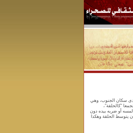
 لدى سكان الجنوب، وهي
معا "كالحلقة"،
مسه أو ضربه بيده دون
أن يتوسط الحلقة وهكذا