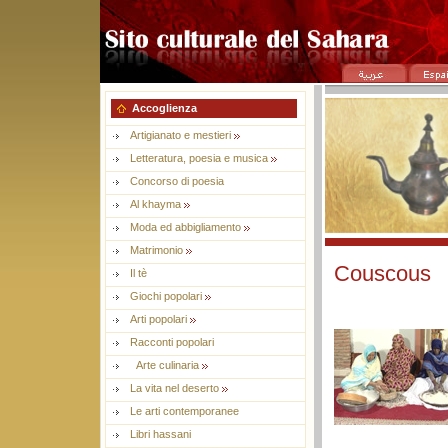
Accoglienza
Artigianato e mestieri
Letteratura, poesia e musica
Concorso di poesia
Al khayma
Moda ed abbigliamento
Matrimonio
Couscous
Il tè
Giochi popolari
Arti popolari
Racconti popolari
Arte culinaria
La vita nel deserto
Le arti contemporanee
Libri hassani