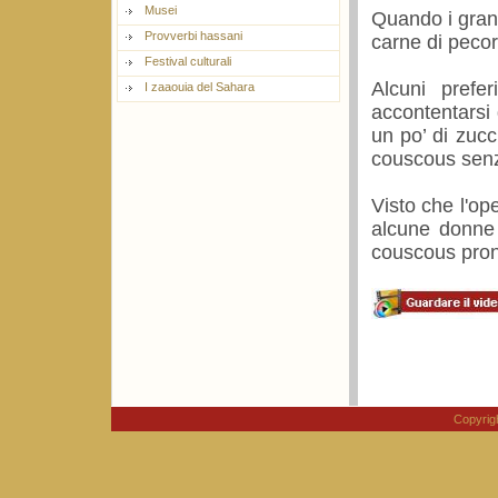
Musei
Quando i grani
Provverbi hassani
carne di peco
Festival culturali
Alcuni pref
I zaaouia del Sahara
accontentarsi 
un po’ di zuc
couscous sen
Visto che l'ope
alcune donne 
couscous pront
Copyri