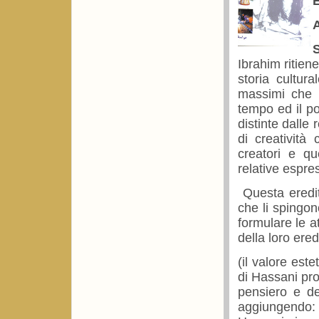
E
S
Ibrahim ritiene
storia cultur
massimi che 
tempo ed il po
distinte dalle 
di creatività 
creatori e que
relative espres
Questa eredità
che li spingon
formulare le a
della loro ered
(il valore est
di Hassani pro
pensiero e de
aggiungendo: 