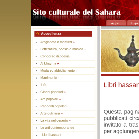
Accoglienza
Artigianato e mestieri
Letteratura, poesia e musica
Concorso di poesia
Al khayma
Moda ed abbigliamento
Matrimonio
Libri hassan
Il tè
Giochi popolari
Arti popolari
Racconti popolari
Questa pagina
Arte culinaria
pubblicati cir
La vita nel deserto
invitato a tras
Le arti contemporanee
per aggiunger
Libri hassani