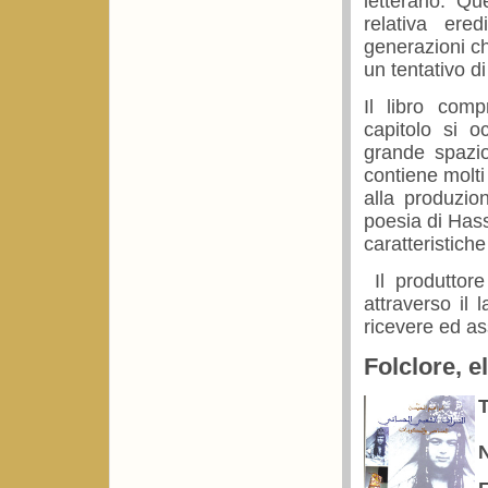
letterario. Q
relativa ere
generazioni ch
un tentativo d
Il libro comp
capitolo si 
grande spazio
contiene molti 
alla produzio
poesia di Hass
caratteristiche
Il produttore 
attraverso il
ricevere ed as
Folclore, 
T
N