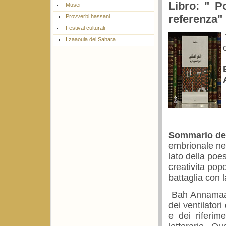
Libro: " P
Musei
referenza"
Provverbi hassani
Festival culturali
I zaaouia del Sahara
Sommario del
embrionale nel
lato della po
creativita pop
battaglia con 
Bah Annamaa sp
dei ventilator
e dei riferime