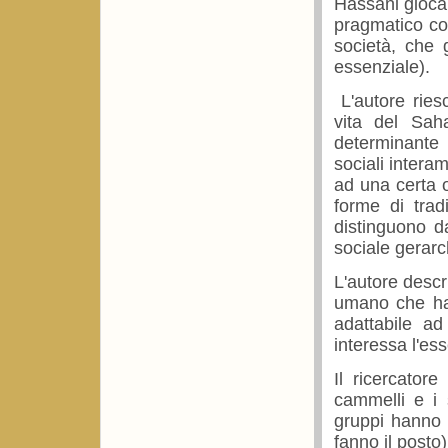
Hassani gioca -
pragmatico con
società, che 
essenziale).
L'autore riesc
vita del Sah
determinante d
sociali intera
ad una certa or
forme di trad
distinguono da
sociale gerarc
L'autore desc
umano che ha 
adattabile a
interessa l'ess
Il ricercator
cammelli e i
gruppi hanno l
fanno il posto)