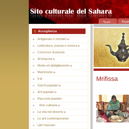
Accoglienza
Artigianato e mestieri
Letteratura, poesia e musica
Concorso di poesia
Al khayma
Moda ed abbigliamento
Matrimonio
Mrifissa
Il tè
Giochi popolari
Arti popolari
Racconti popolari
Arte culinaria
La vita nel deserto
Le arti contemporanee
Libri hassani