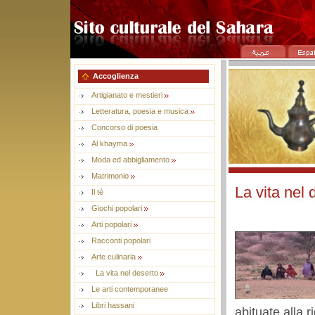
Accoglienza
Artigianato e mestieri
Letteratura, poesia e musica
Concorso di poesia
Al khayma
Moda ed abbigliamento
Matrimonio
La vita nel 
Il tè
Giochi popolari
Arti popolari
Racconti popolari
Arte culinaria
La vita nel deserto
Le arti contemporanee
Libri hassani
abituate alla r