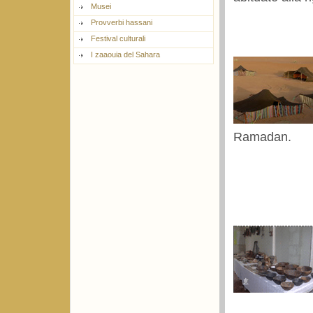
Musei
Provverbi hassani
Festival culturali
I zaaouia del Sahara
Ramadan.