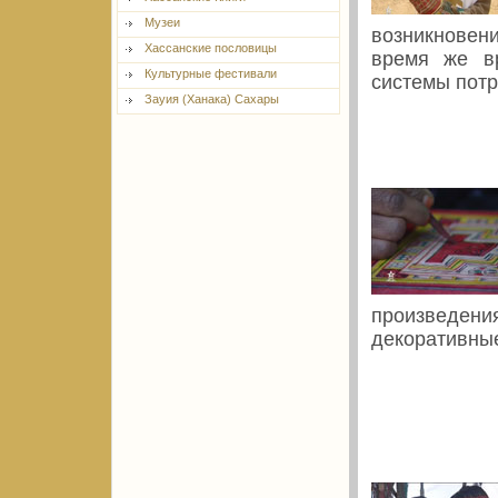
Музеи
возникновен
Хассанские пословицы
время же вр
Культурные фестивали
системы потр
Зауия (Ханака) Сахары
произведени
декоративные