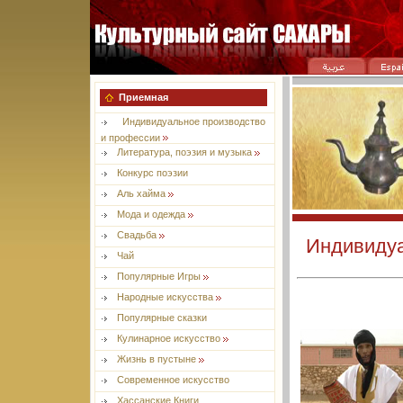
Приемная
Индивидуальное производство
и профессии
Литература, поэзия и музыка
Конкурс поэзии
Aль хайма
Мода и одежда
Свадьба
Индивидуа
Чай
Популярные Игры
Народные искусства
Популярные сказки
Кулинарное искусство
Жизнь в пустыне
Современное искусство
Хассанские Книги