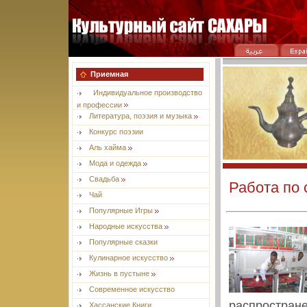
Приемная
Индивидуальное производство
и профессии
Литература, поэзия и музыка
Конкурс поэзии
Aль хайма
Мода и одежда
Свадьба
Работа по 
Чай
Популярные Игры
Народные искусства
Популярные сказки
Кулинарное искусство
Жизнь в пустыне
Современное искусство
распростран
Хассанские Книги