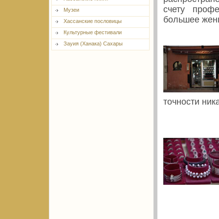
счету проф
Музеи
большее жен
Хассанские пословицы
Культурные фестивали
Зауия (Ханака) Сахары
точности ника