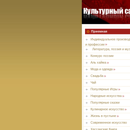
Приемная
Индивидуальное производ
и профессии
Литература, поэзия и му
Конкурс поэзии
Aль хайма
Мода и одежда
Свадьба
Чай
Популярные Игры
Народные искусства
Популярные сказки
Кулинарное искусство
Жизнь в пустыне
Современное искусство
Хассанские Книги