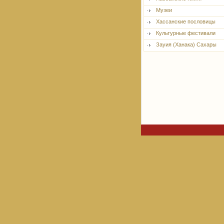
Музеи
Хассанские пословицы
Культурные фестивали
Зауия (Ханака) Сахары