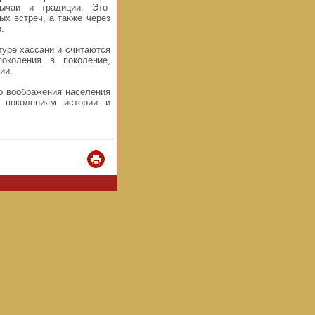
ычаи и традиции. Это
х встреч, а также через
.
туре хассани и считаются
околения в поколение,
ии.
го воображения населения
 поколениям истории и