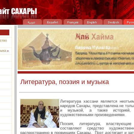
ство
зыка
Литература, поэзия и музыка
Литература хассани является неотъе
народов Сахары, представлена не толь
и музыкой, а также историей,
художественными произведениями.
Поэзия, литература, властвующие
составляют средство художестве
распространено в провинциях Сахары. Поэт достигает и за