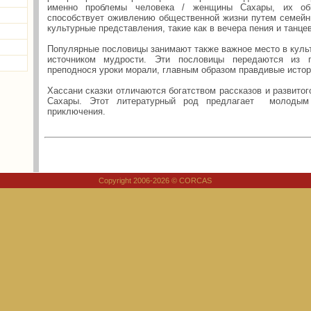
именно проблемы человека / женщины Сахары, их об
способствует оживлению общественной жизни путем семейны
культурные представления, такие как в вечера пения и танцев
Популярные пословицы занимают также важное место в куль
источником мудрости. Эти пословицы передаются из п
преподнося уроки морали, главным образом правдивые истор
Хассани сказки отличаются богатством рассказов и развито
Сахары. Этот литературный род предлагает молодым
приключения.
Copyright 2006-2026 © CORCAS