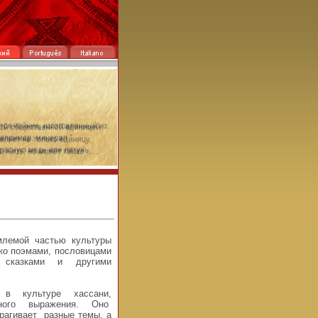
млемой частью культуры
ко поэмами, пословицами
 сказками и другими
 в культуре хассани,
нного выражения. Оно
трагивает разные темы, а