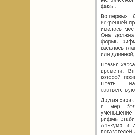
фазы:
Во-первых - 
искренней п
имелось мес
Она должна б
формы рифмы
касалась гл
или длинной,
Поэзия хасса
времени. Вп
которой поэ
Поэты на
соответству
Другая харак
и мер бол
уменьшение 
рифмы стаби
Aльхумр и A
показателей 