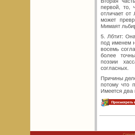
Вторая част
первой, то, 
отличает от 
может превр
Mимаят льби
5. Лбтит: Он
под именем н
восемь согл
более точны
поэзии хас
согласных.
Причины деле
потому что 
Имеется два 
Copyri