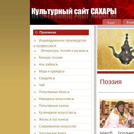
Приемная
Индивидуальное производство
и профессии
Литература, поэзия и музыка
Конкурс поэзии
Aль хайма
Мода и одежда
Свадьба
Поэзия
Чай
Популярные Игры
Народные искусства
Популярные сказки
Кулинарное искусство
Жизнь в пустыне
Современное искусство
Насб (соде
Хассанские Книги