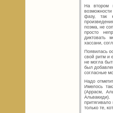
На втором 
возможности
фазу, так 
произведени
поэма, не с
просто неп
диктовать м
хассани, сог
Появилась о
свой ритм и 
не могла быт
был добавлен
согласные мо
Надо отмети
Имелось так
(Aррасм, Aл
Aльвакиди)
притягивало 
только те, к