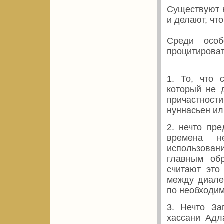
Существуют к
и делают, чт
Среди особ
процитирова
1. То, что 
который не 
причастност
нуннасьен и
2. нечто пр
времена н
использова
главным обр
считают это
между диале
по необходим
3. Нечто За
хассани Aдл