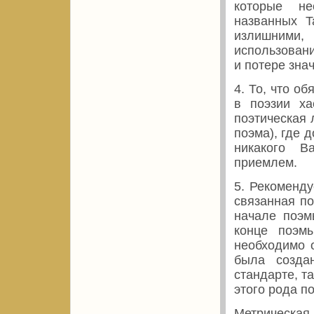
которые не
названных T
излишними,
использовани
и потере зна
4. То, что об
в поэзии х
поэтическая 
поэма), где
никакого В
приемлем.
5. Рекоменду
связанная по
начале поэм
конце поэмы
необходимо о
была созда
стандарте, та
этого рода по
Метрическая 