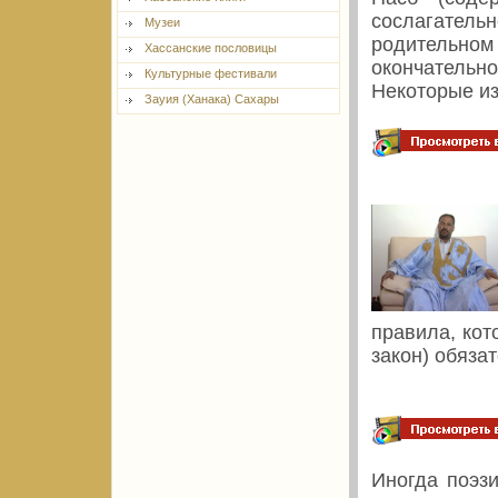
сослагател
Музеи
родительно
Хассанские пословицы
окончательно
Культурные фестивали
Некоторые из
Зауия (Ханака) Сахары
правила, ко
закон) обяза
Иногда поэз