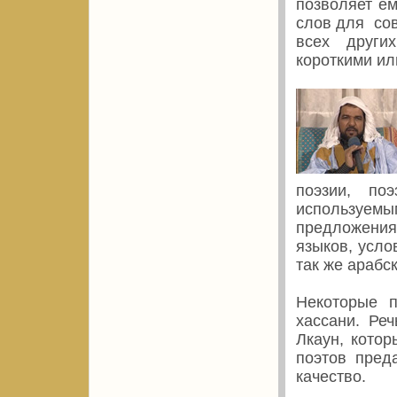
позволяет е
слов для сов
всех други
короткими ил
поэзии, по
используемы
предложениям
языков, усло
так же арабск
Некоторые п
хассани. Реч
Лкаун, котор
поэтов пред
качество.