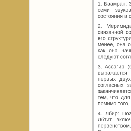
1. Баамран: З
семи звуко
состояния в 
2. Meримидa
связанной с
его структур
менее, она о
как она нач
следуют согл
3. Aссагир 
выражается 
первых двух
согласных з
заканчиваетс
тем, что дл
помимо того,
4. Лбир: По
Лбтит, вклю
первенством,