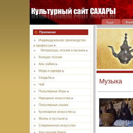
Приемная
Индивидуальное производство
и профессии
Литература, поэзия и музыка
Конкурс поэзии
Aль хайма
Мода и одежда
Свадьба
Музыка
Чай
Популярные Игры
Народные искусства
Популярные сказки
Кулинарное искусство
Жизнь в пустыне
Современное искусство
Хассанские Книги