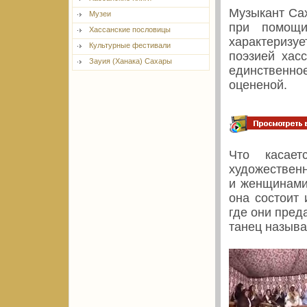
Музыкант Сах
Музеи
при помощи
Хассанские пословицы
характеризуе
Культурные фестивали
поэзией хас
Зауия (Ханака) Сахары
единственно
оцененой.
Что касает
художествен
и женщинами
она состоит 
где они пред
танец называ