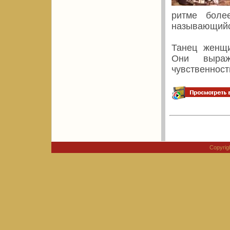
ритме боле
называющийс
Танец женщи
Они выража
чувственност
Copyri