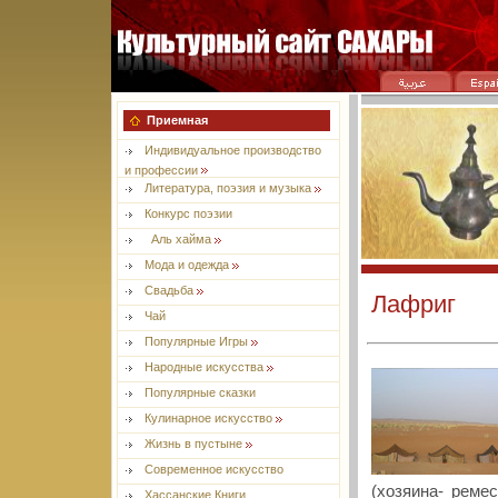
Приемная
Индивидуальное производство
и профессии
Литература, поэзия и музыка
Конкурс поэзии
Aль хайма
Мода и одежда
Свадьба
Лафриг
Чай
Популярные Игры
Народные искусства
Популярные сказки
Кулинарное искусство
Жизнь в пустыне
Современное искусство
(хозяина- реме
Хассанские Книги