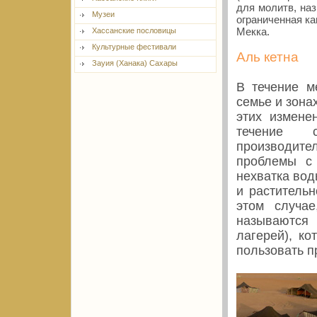
для молитв, на
Музеи
ограниченная к
Мекка.
Хассанские пословицы
Культурные фестивали
Аль кетна
Зауия (Ханака) Сахары
В течение м
семье и зона
этих измене
течение 
производите
проблемы с
нехватка вод
и растительн
этом случае
называются
лагерей), к
пользовать 