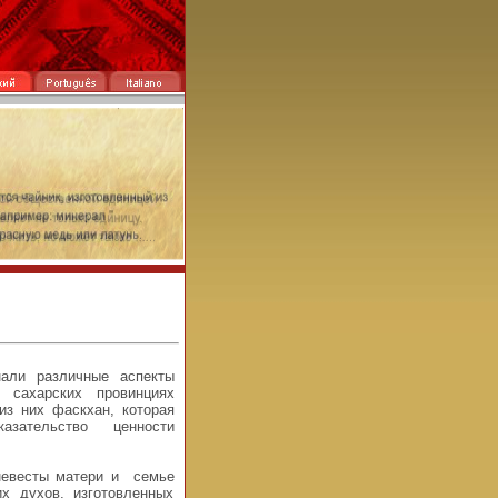
али различные аспекты
 сахарских провинциях
из них фаскхан, которая
азательство ценности
невесты матери и семье
их духов, изготовленных