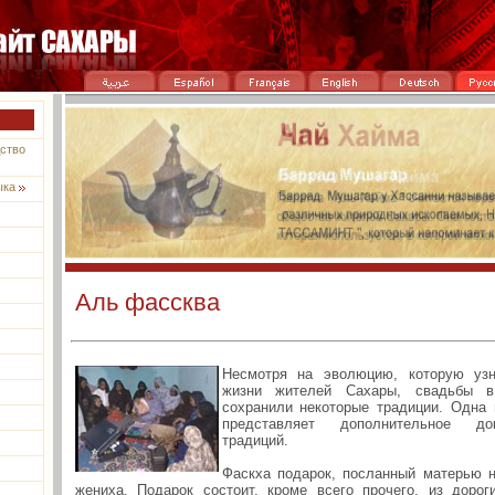
ство
ыка
Аль фассквa
Несмотря на эволюцию, которую узн
жизни жителей Сахары, свадьбы в
сохранили некоторые традиции. Одна 
представляет дополнительное док
традиций.
Фаскха подарок, посланный матерью 
жениха. Подарок состоит, кроме всего прочего, из дорог