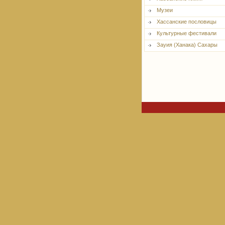
Музеи
Хассанские пословицы
Культурные фестивали
Зауия (Ханака) Сахары