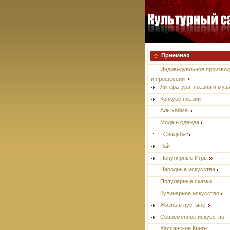
Приемная
Индивидуальное производ
и профессии
Литература, поэзия и муз
Конкурс поэзии
Aль хайма
Мода и одежда
Свадьба
Чай
Популярные Игры
Народные искусства
Популярные сказки
Кулинарное искусство
Жизнь в пустыне
Современное искусство
Хассанские Книги