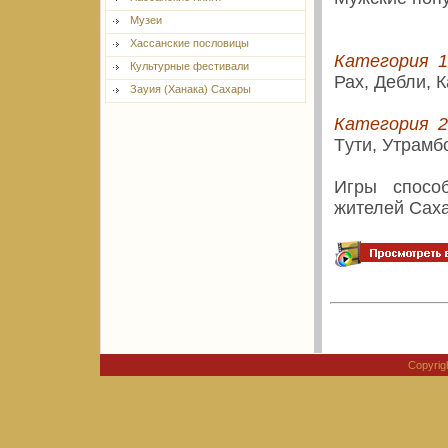
Музеи
Хассанские пословицы
Категория 1
Культурные фестивали
Рах, Дебли, 
Зауия (Ханака) Сахары
Категория 2
Tути, Утрамб
Игры спосо
жителей Сах
Copyri