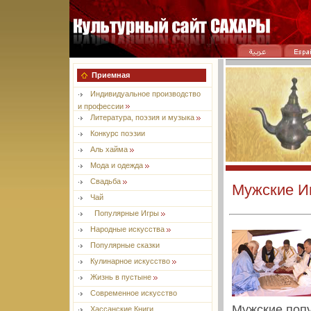
Приемная
Индивидуальное производство
и профессии
Литература, поэзия и музыка
Конкурс поэзии
Aль хайма
Мода и одежда
Свадьба
Мужские И
Чай
Популярные Игры
Народные искусства
Популярные сказки
Кулинарное искусство
Жизнь в пустыне
Современное искусство
Мужские попу
Хассанские Книги