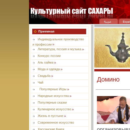
Приемная
Индивидуальное производство
и профессии
Литература, поэзия и музыка
Конкурс поэзии
Aль хайма
Мода и одежда
Свадьба
Домино
Чай
Популярные Игры
Народные искусства
Популярные сказки
Кулинарное искусство
Жизнь в пустыне
Современное искусство
организовыва
Хассанские Книги