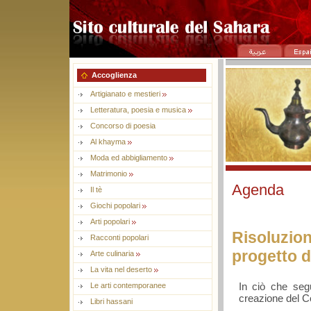
Accoglienza
Artigianato e mestieri
Letteratura, poesia e musica
Concorso di poesia
Al khayma
Moda ed abbigliamento
Matrimonio
Agenda
Il tè
Giochi popolari
Arti popolari
Risoluzi
Racconti popolari
progetto d
Arte culinaria
La vita nel deserto
In ciò che segu
Le arti contemporanee
creazione del C
Libri hassani