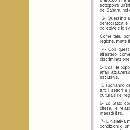
Marocco si è is
sottoporre un'in
del Sahara, nel 
3- Quest'inizia
democratica e m
collettive e lo 
Come tale, port
regione, mette fi
4- Con quest'in
all'estero come
discriminazione 
5- Cosi, le pop
affari attravers
esclusive.
Disporranno del
tutti i settori 
culturale del re
6- Lo Stato con
difesa, le relaz
maestà il re.
7- L'iniziativa 
condizioni di un