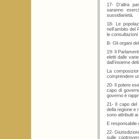
17- D'altra pa
saranno eserc
sussidiarietà.
18- Le popolaz
nell'ambito del 
le consultazioni 
B- Gli organi del
19- Il Parlamen
eletti dalle var
dall'insieme del
La composizion
comprendere un
20- Il potere e
capo di governo
governo è rappre
21- Il capo de
della regione e 
sono attribuiti a
E responsabile d
22- Giurisdizio
sulle controver