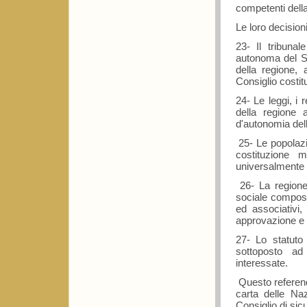
competenti dell
Le loro decision
23- Il tribunal
autonoma del Sah
della regione,
Consiglio costit
24- Le leggi, i 
della regione
d'autonomia dell
25- Le popolazio
costituzione 
universalmente r
26- La regione
sociale composto
ed associativi,
approvazione e d
27- Lo statuto 
sottoposto ad
interessate.
Questo referend
carta delle Naz
Consiglio di sicu