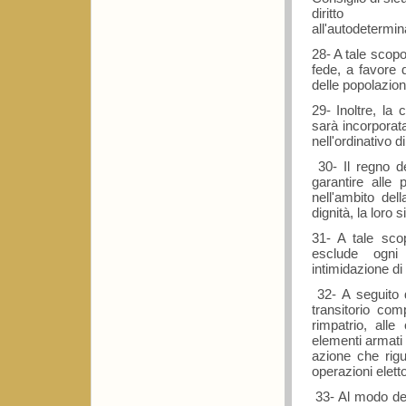
diritto
all'autodetermin
28- A tale scop
fede, a favore 
delle popolazion
29- Inoltre, la
sarà incorporat
nell'ordinativo 
30- Il regno d
garantire alle
nell'ambito del
dignità, la loro 
31- A tale scop
esclude ogni 
intimidazione di 
32- A seguito d
transitorio com
rimpatrio, alle
elementi armati 
azione che rigu
operazioni eletto
33- Al modo dei