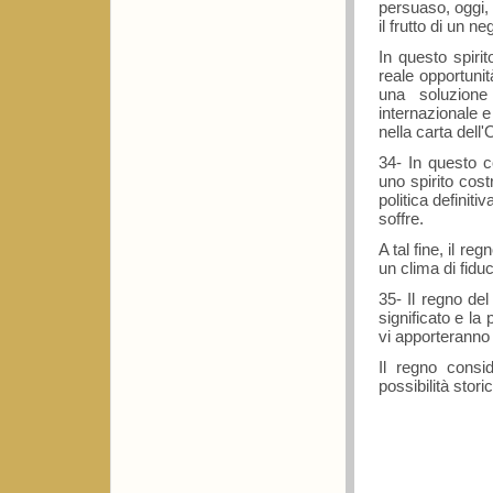
persuaso, oggi,
il frutto di un ne
In questo spiri
reale opportunit
una soluzione
internazionale e
nella carta dell
34- In questo c
uno spirito cost
politica definit
soffre.
A tal fine, il re
un clima di fidu
35- Il regno de
significato e la
vi apporteranno 
Il regno consi
possibilità stor