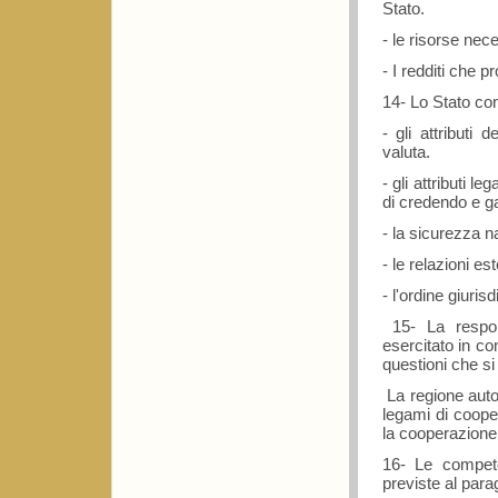
Stato.
- le risorse nec
- I redditi che 
14- Lo Stato co
- gli attributi 
valuta.
- gli attributi 
di credendo e gar
- la sicurezza na
- le relazioni est
- l'ordine giuris
15- La respons
esercitato in c
questioni che si 
La regione auto
legami di cooper
la cooperazione 
16- Le compet
previste al para