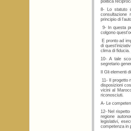
politica recipro
8- Lo statuto 
consultazione 
principio di l'a
9- In questa pr
colgono quest'oc
E pronto ad impe
di quest'iniziat
clima di fiducia.
10- A tale sco
segretario gener
II Gli elementi 
11- Il progetto
disposizioni cos
vicini al Maroc
riconosciuti.
A- Le competenz
12- Nel rispetto
regione autono
legislativi, esec
competenza in pa