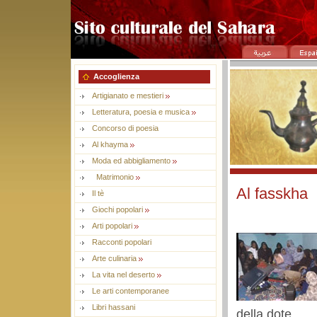
Accoglienza
Artigianato e mestieri
Letteratura, poesia e musica
Concorso di poesia
Al khayma
Moda ed abbigliamento
Matrimonio
Al fasskha
Il tè
Giochi popolari
Arti popolari
Racconti popolari
Arte culinaria
La vita nel deserto
Le arti contemporanee
Libri hassani
della dote.