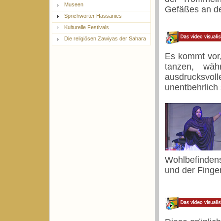
Museen
Gefäßes an des
Sprichwörter Hassanies
Kulturelle Festivals
Die religiösen Zawiyas der Sahara
Es kommt vor
tanzen, wäh
ausdrucksvo
unentbehrlich 
Wohlbefindens
und der Finge