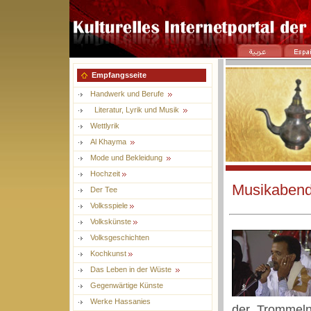
Empfangsseite
Handwerk und Berufe
Literatur, Lyrik und Musik
Wettlyrik
Al Khayma
Mode und Bekleidung
Hochzeit
Musikaben
Der Tee
Volksspiele
Volkskünste
Volksgeschichten
Kochkunst
Das Leben in der Wüste
Gegenwärtige Künste
Werke Hassanies
der Trommeln