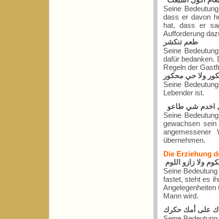
Seine Bedeutung 
dass er davon hö
hat, dass er sa
Aufforderung daz
طعم تنكشر
Seine Bedeutung
dafür bedanken. D
Regeln der Gastfr
ور ولا حي محكور
Seine Bedeutung 
Lebender ist.
 اخدم شي طاعو
Seine Bedeutung 
gewachsen sein s
angemessener W
übernehmen.
Die Erziehung d
كوم ولا زازو اللوم
Seine Bedeutung 
fastet, steht es 
Angelegenheiten 
Mann wird.
ك على أمك حكرك
Seine Bedeutung l