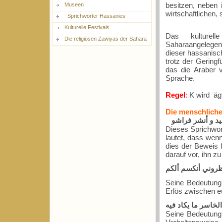
besitzen, neben 
Museen
wirtschaftlichen,
Sprichwörter Hassanies
Kulturelle Festivals
Das kulturelle
Die religiösen Zawiyas der Sahara
Saharaangelegenh
dieser hassanisch
trotz der Gering
das die Araber 
Sprache.
Regel
: K wird ä
Die menschlich
يد و أنشر فراشو
Dieses Sprichwor
lautet, dass wenn
dies der Beweis f
darauf vor, ihn z
روني أنكسم ألكم
Seine Bedeutung 
Erlös zwischen eu
الخاسر ما يكاد فيه
Seine Bedeutung 