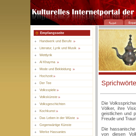
Empfangsseite
Handwerk und Berufe
Literatur, Lyrik und Musik
Wettlyrik
Al Khayma
Mode und Bekleidung
Hochzeit
Sprichwört
Der Tee
Volksspiele
Volkskünste
Die Volkssprichwö
Volksgeschichten
Völker, ihre Vis
Kochkunst
geistlichen und p
Freude und Traur
Das Leben in der Wüste
Gegenwärtige Künste
Die hassanische 
Werke Hassanies
von diesen Volk