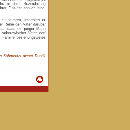
hs in ihrer Bezeichnung
er Finalität ähnlich sind,
u heiraten, informiert er
rer Reihe den Vater darüber
bar, dass ein junger Mann
n saharawischer Vater darf
r Familie beziehungsweise
en Submenüs dieser Rubrik