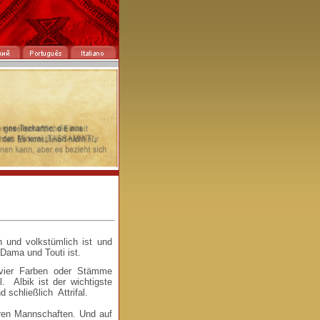
h und volkstümlich ist und
 Dama und Touti ist.
 vier Farben oder Stämme
al. Albik ist der wichtigste
 schließlich Attrifal.
deren Mannschaften. Und auf