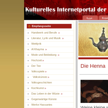
Empfangsseite
Handwerk und Berufe
Literatur, Lyrik und Musik
Wettlyrik
Al Khayma
Mode und Bekleidung
Hochzeit
Die Henna
Der Tee
Volksspiele
Volkskünste
Volksgeschichten
Kochkunst
Das Leben in der Wüste
Gegenwärtige Künste
Werke Hassanies
Weise kleine 