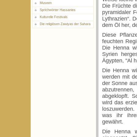
Museen
Die Früchte d
Sprichwörter Hassanies
pyramidaler F
Kulturelle Festivals
Lythrazien“. 
dem Öl her, de
Die religiösen Zawiyas der Sahara
Diese Pflanze
feuchten Regi
Die Henna wi
Syrien herge
Ägypten, "Al 
Die Henna wir
werden mit de
der Sonne aus
abzutrennen
abgeklopft. S
wird das erzie
loszuwerden. 
was ihr ihre
gewährt.
Die Henna wi