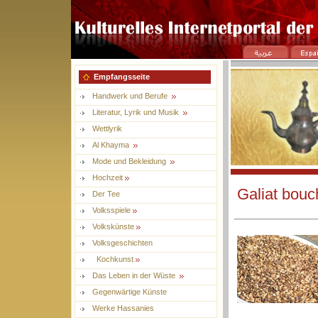
Empfangsseite
Handwerk und Berufe
Literatur, Lyrik und Musik
Wettlyrik
Al Khayma
Mode und Bekleidung
Hochzeit
Galiat bou
Der Tee
Volksspiele
Volkskünste
Volksgeschichten
Kochkunst
Das Leben in der Wüste
Gegenwärtige Künste
Werke Hassanies