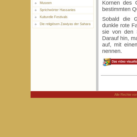
Kornen des G
Museen
bestimmten Qu
Sprichwörter Hassanies
Kulturelle Festivals
Sobald die G
Die religiösen Zawiyas der Sahara
dunkle rote 
sie von den 
Darauf hin, ma
auf, mit eine
nennen.
Alle Rechte v