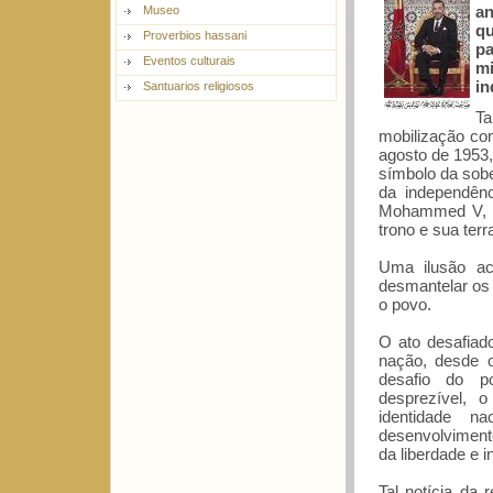
an
Museo
qu
Proverbios hassani
pa
Eventos culturais
mi
in
Santuarios religiosos
Ta
mobilização con
agosto de 1953,
símbolo da sobe
da independênc
Mohammed V, ex
trono e sua terra
Uma ilusão ac
desmantelar os 
o povo.
O ato desafiado
nação, desde o 
desafio do p
desprezível, 
identidade n
desenvolvimento
da liberdade e 
Tal notícia da 