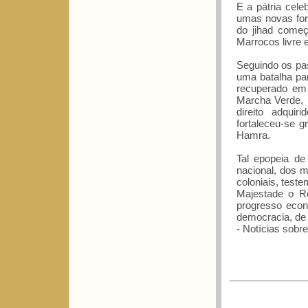
E a pátria cele
umas novas form
do jihad começ
Marrocos livre e
Seguindo os pas
uma batalha par
recuperado em 
Marcha Verde, 
direito adquir
fortaleceu-se g
Hamra.
Tal epopeia de
nacional, dos m
coloniais, test
Majestade o R
progresso econ
democracia, de 
- Notícias sobr