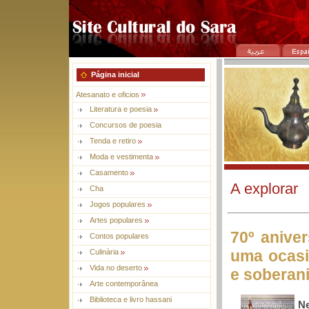
Página inicial
Atesanato e oficios
Literatura e poesia
Concursos de poesia
Tenda e retiro
Moda e vestimenta
Casamento
A explorar
Cha
Jogos populares
Artes populares
70º anive
Contos populares
uma ocasi
Culinària
Vida no deserto
e soberani
Arte contemporânea
Biblioteca e livro hassani
N