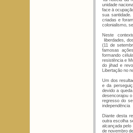
unidade naciona
face à ocupação
sua santidade
criadas e fora
colonialismo, se
Neste context
liberdades, dos
(11 de setembr
famosas ações
formando célul
resistência e M
do jihad e rev
Libertação no n
Um dos resulta
e da perseguiç
devido a queda
desencorajou o
regresso do seu
independência
Diante desta r
outra escolha s
alcançada pelo 
de novembro de