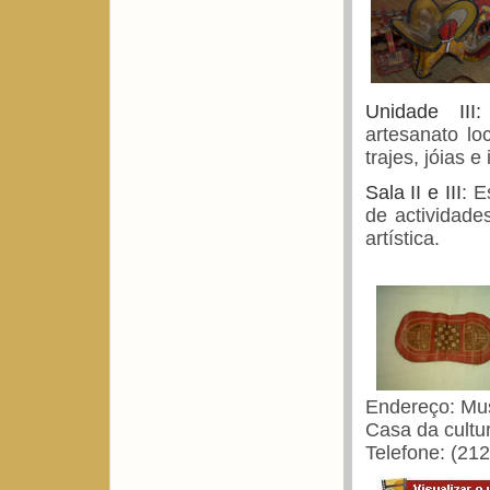
Unidade III:
artesanato lo
trajes, jóias 
Sala II e III
: E
de actividade
artística.
Endereço: Mus
Casa da cultu
Telefone: (21