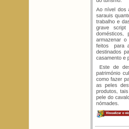
do turismo.
Ao nível dos 
sarauis quant
trabalho e da
grave script
domésticos,
armazenar o 
feitos para 
destinados pa
casamento e p
Este de des
património cu
como fazer pa
as peles des
produtos, tais
pele do caval
nómades.