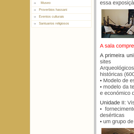
essa exposiçào
Museo
Proverbios hassani
Eventos culturais
Santuarios religiosos
A sala compre
A primeira un
sites
Arqueológicos
históricas (60
• Modelo de e
• modelo da te
e económico d
Unidade II
: Vi
• fornecimen
desérticas
• um grupo de 