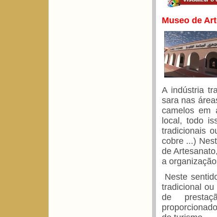
Museo de Art
A indústria tr
sara nas área
camelos em ar
local, todo i
tradicionais o
cobre ...) Nes
de Artesanato
a organização
Neste sentido
tradicional o
de prestaç
proporcionado