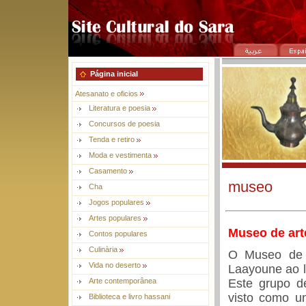
Página inicial
Atesanato e oficios
Literatura e poesia
Concursos de poesia
Tenda e retiro
Moda e vestimenta
Casamento
museo
Cha
Jogos populares
Artes populares
Museo de art
Contos populares
Culinària
O Museo de 
Vida no deserto
Laayoune ao l
Este grupo d
Arte contemporânea
visto como um
Biblioteca e livro hassani