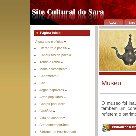
Página inicial
Atesanato e oficios
Literatura e poesia
Concursos de poesia
Tenda e retiro
Moda e vestimenta
Casamento
Museu
Cha
Jogos populares
Artes populares
O museo foi ina
Contos populares
também um conse
Culinària
refletem o patrimó
Vida no deserto
Arte contemporânea
Biblioteca e livro hassani