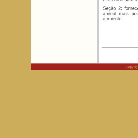
Seção 2: forne
animal mais po
ambiente.
Copyri