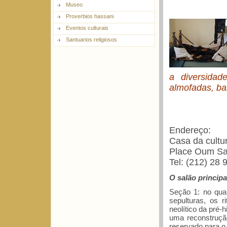
Museo
Proverbios hassani
Eventos culturais
Santuarios religiosos
a diversidad
almofadas, ban
Endereço:
Casa da cultu
Place Oum S
Tel: (212) 28 
O salão princip
Seção 1: no qual
sepulturas, os 
neolítico da pré-hi
uma reconstrução 
reservado para o