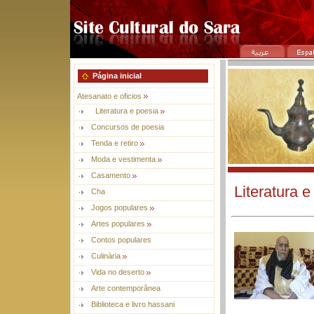
Página inicial
Atesanato e oficios
Literatura e poesia
Concursos de poesia
Tenda e retiro
Moda e vestimenta
Casamento
Literatura e
Cha
Jogos populares
Artes populares
Contos populares
Culinària
Vida no deserto
Arte contemporânea
Biblioteca e livro hassani