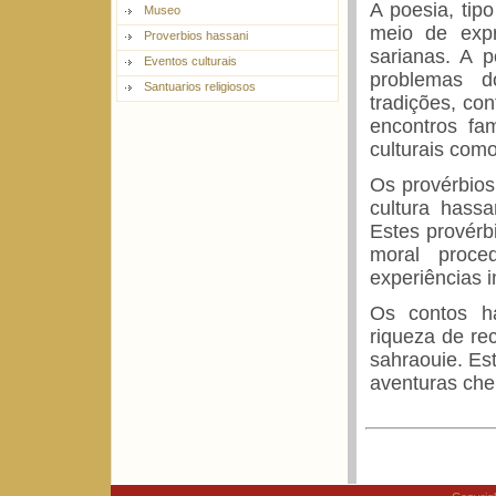
A poesia, tipo
Museo
meio de expr
Proverbios hassani
sarianas. A 
Eventos culturais
problemas d
Santuarios religiosos
tradições, co
encontros fa
culturais como
Os provérbio
cultura hass
Estes provérb
moral proced
experiências i
Os contos ha
riqueza de re
sahraouie. Est
aventuras chei