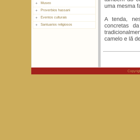
Museo
uma mesma fa
Proverbios hassani
Eventos culturais
A tenda, nes
concretas da
Santuarios religiosos
tradicionalm
camelo e lã d
Copyri