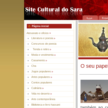
Página inicial
Atesanato e oficios
Literatura e poesia
Concursos de poesia
Tenda e retiro
Moda e vestimenta
Casamento
O seu papel
Cha
Jogos populares
Artes populares
Contos populares
Culinària
Vida no deserto
Arte contemporânea
Biblioteca e livro hassani
também ao co