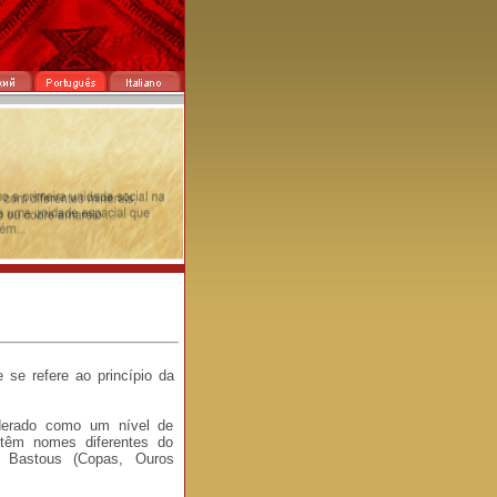
se refere ao princípio da
derado como um nível de
i têm nomes diferentes do
 Bastous (Copas, Ouros