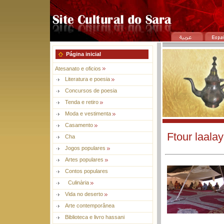
Página inicial
Atesanato e oficios
Literatura e poesia
Concursos de poesia
Tenda e retiro
Moda e vestimenta
Casamento
Ftour laalay
Cha
Jogos populares
Artes populares
Contos populares
Culinària
Vida no deserto
Arte contemporânea
Biblioteca e livro hassani