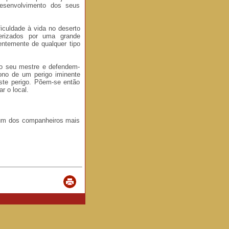
esenvolvimento dos seus
iculdade à vida no deserto
rizados por uma grande
entemente de qualquer tipo
 seu mestre e defendem-
ono de um perigo iminente
te perigo. Põem-se então
r o local.
 um dos companheiros mais