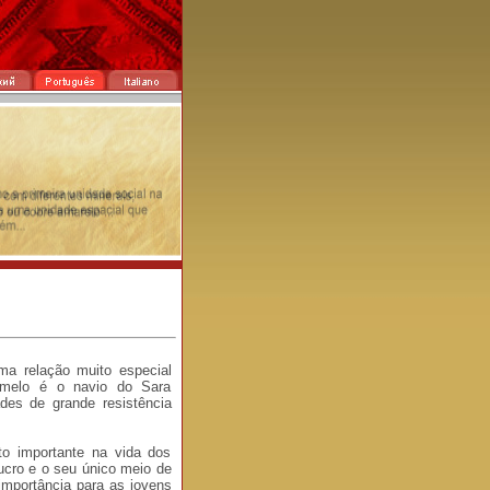
a relação muito especial
amelo é o navio do Sara
des de grande resistência
o importante na vida dos
lucro e o seu único meio de
importância para as jovens