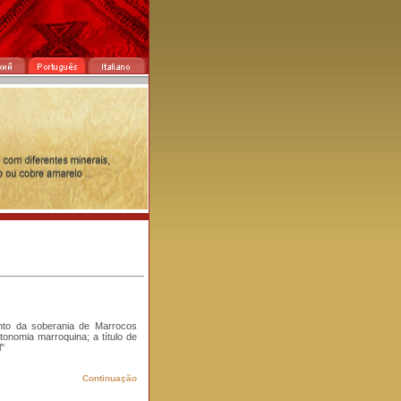
nto da soberania de Marrocos
onomia marroquina; a título de
"
Continuação