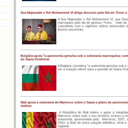
Sua Majestade o Rei Mohammed VI dirige discurso pelo Dia do Trono a
A Sua Majestade o Rei Mohammed VI, que Deus o
marroquino pelo dia do glorioso Trono, noite de 
coincidindo com o vigésimo sétimo aniversário
ilustres ancestrais.
Bulgária apoia "a autonomia genuína sob a soberania marroquina; com
do Saara Ocidental
A Bulgária considera "a autonomia genuína sob a
ser a solução viável" para a questão do Saara Ocid
Mali apoia a soberania de Marrocos sobre o Saara e plano de autonomia, 
realista
A República do Mali reitera o apoio à integridad
Marrocos sobre todo o seu território, incluso a re
autonomia, apresentada pelo Marrocos, 2007,
ONU, a título de única solução definitiva, séria e
regional.