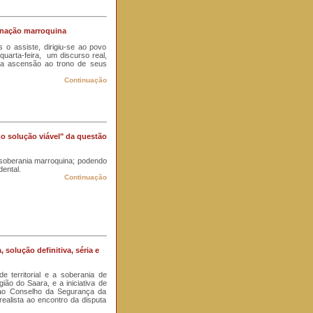
 nação marroquina
 assiste, dirigiu-se ao povo
quarta-feira, um discurso real,
 da ascensão ao trono de seus
Continuação
o solução viável" da questão
 soberania marroquina; podendo
ental.
Continuação
solução definitiva, séria e
e territorial e a soberania de
gião do Saara, e a iniciativa de
 ao Conselho da Segurança da
 realista ao encontro da disputa